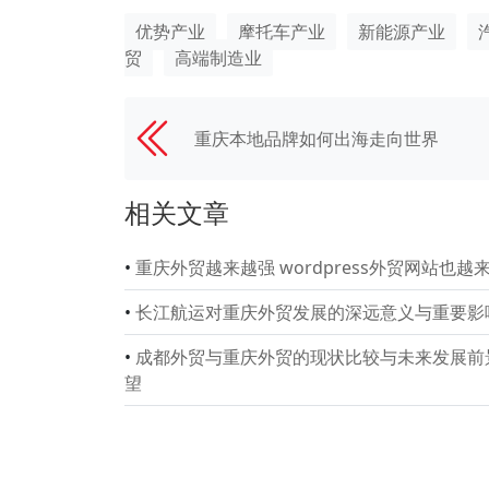
优势产业
摩托车产业
新能源产业
贸
高端制造业
重庆本地品牌如何出海走向世界
相关文章
•
重庆外贸越来越强 wordpress外贸网站也越
•
长江航运对重庆外贸发展的深远意义与重要影
•
成都外贸与重庆外贸的现状比较与未来发展前
望