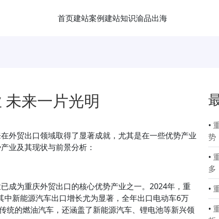
首页
建站案例
建站知识
渝品出海
 未来一片光明
•
来在外贸出口领域取得了显著成就，尤其是在一些优势产业
势
势产业及其现状与前景分析：
•
多
已成为重庆外贸出口的核心优势产业之一。2024年，重
•
%，其中新能源汽车出口增长尤为显著，全年出口电动车6万
•
包括传统的燃油汽车，还涵盖了新能源汽车、锂电池等新兴领