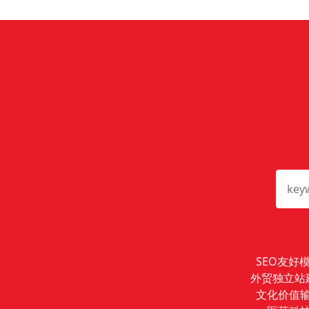
SEO友好
外贸独立站
文化价值