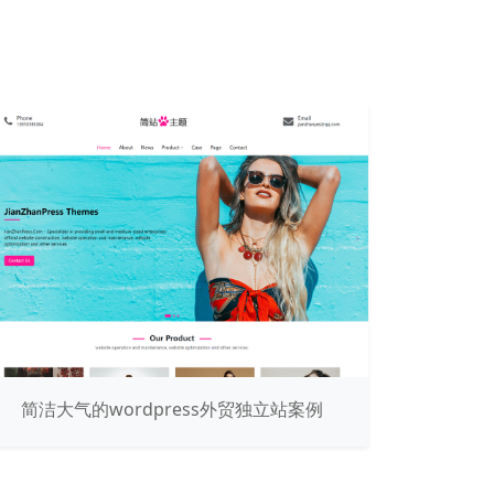
简洁大气的wordpress外贸独立站案例